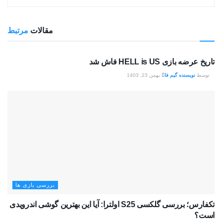
مقالات
مرتبط
بررسی بازی ها
تاریخ عرضه بازی HELL is US فاش شد
توسط
نویسنده گیم فا
بهمن 23, 1403
بررسی بازی ها
تکفارس؛ بررسی گلکسی S25 اولترا: آیا این بهترین گوشی اندرویدی
است؟