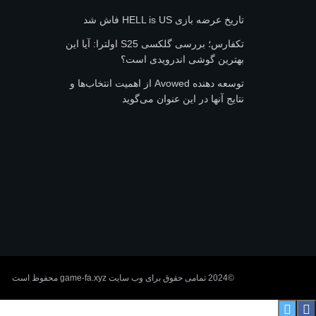
تاریخ عرضه بازی HELL is US فاش شد
تکفارس؛ بررسی گلکسی S25 اولترا: آیا این
بهترین گوشی اندرویدی است؟
توسعه دهنده Avowed از اهمیت انتخاب‌ها و
نتایج آنها در این عنوان می‌گوید
©2024 تمامی حقوق برای وب سایت game-fa.xyz محفوظ است