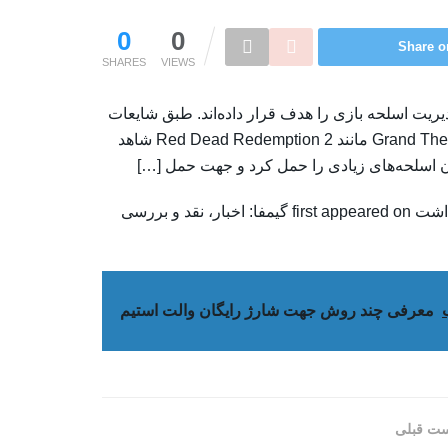
0
0
Share o
SHARES
VIEWS
مانه‌زنی‌های مربوط به GTA 6، سیستم مدیریت اسلحه بازی را هدف قرار داده‌اند. طبق شایعات
منتشر شده و در نظر گرفتن افشاگری‌های قدیمی، در Grand Theft Auto 6 مانند Red Dead Redemption 2 شاهد
ان اسلحه‌های زیادی را حمل کرد و جهت حمل […]
The post شایعه: در GTA 6 محدودیت حمل سلاح وجود خواهد داشت first appeared on گیمفا: اخبار، نقد و بررسی
معرفی چند روش جهت شارژ رایگان والت استیم
ت قبلی