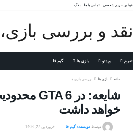
قوانین حریم شخصی
تماس با ما
بلاگ
تفرم
ویدئو
بازی ها
گیم فا
خانه
بازی ها
بررسی بازی ها
شایعه: در  6
خواهد داشت
توسط
نویسنده گیم فا
فروردین 27, 1403