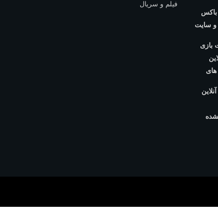
 باکس
 و سایت
 بازی
این
 های
آنلاین
شده