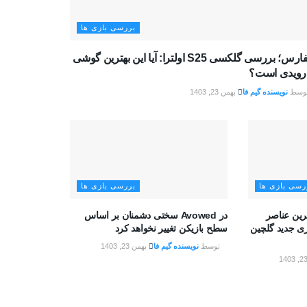
بررسی بازی ها
تکفارس؛ بررسی گلکسی S25 اولترا: آیا این بهترین گوشی
درویدی است؟
وسط
نویسنده گیم فا
بهمن 23, 1403
رسی بازی ها
بررسی بازی ها
ه Battlefield بهترین عناصر
در Avowed سختی دشمنان بر اساس
زی جدید گلچین
سطح بازیکن تغییر نخواهد کرد
توسط
نویسنده گیم فا
بهمن 23, 1403