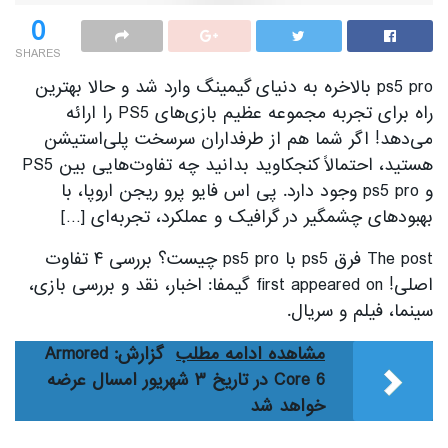
0
SHARES
ps5 pro بالاخره به دنیای گیمینگ وارد شد و حالا بهترین
راه برای تجربه مجموعه عظیم بازی‌های PS5 را ارائه
می‌دهد! اگر شما هم از طرفداران سرسخت پلی‌استیشن
هستید، احتمالاً کنجکاوید بدانید چه تفاوت‌هایی بین PS5
و ps5 pro وجود دارد. پی اس فایو پرو ریجن اروپا، با
بهبودهای چشمگیر در گرافیک و عملکرد، تجربه‌ای […]
The post فرق ps5 با ps5 pro چیست؟ بررسی ۴ تفاوت
اصلی! first appeared on گیمفا: اخبار، نقد و بررسی بازی،
سینما، فیلم و سریال.
مشاهده ادامه مطلب
گزارش: Armored
Core 6 در تاریخ ۳ شهریور امسال عرضه
خواهد شد