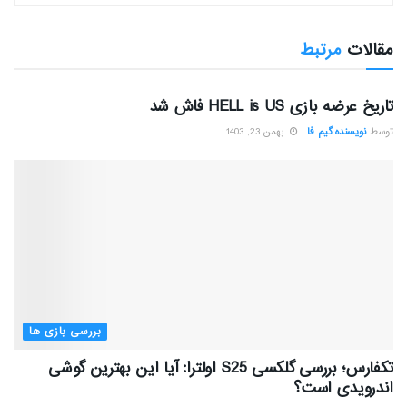
مقالات
مرتبط
بررسی بازی ها
تاریخ عرضه بازی HELL is US فاش شد
توسط
نویسنده گیم فا
بهمن 23, 1403
بررسی بازی ها
تکفارس؛ بررسی گلکسی S25 اولترا: آیا این بهترین گوشی
اندرویدی است؟