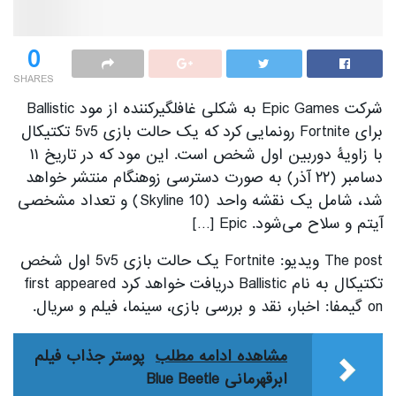
0
SHARES
شرکت Epic Games به شکلی غافلگیرکننده از مود Ballistic
برای Fortnite رونمایی کرد که یک حالت بازی 5v5 تکتیکال
با زاویۀ دوربین اول شخص است. این مود که در تاریخ ۱۱
دسامبر (۲۲ آذر) به صورت دسترسی زوهنگام منتشر خواهد
شد، شامل یک نقشه واحد (Skyline 10) و تعداد مشخصی
آیتم و سلاح می‌شود. Epic […]
The post ویدیو: Fortnite یک حالت بازی 5v5 اول شخص
تکتیکال به نام Ballistic دریافت خواهد کرد first appeared
on گیمفا: اخبار، نقد و بررسی بازی، سینما، فیلم و سریال.
مشاهده ادامه مطلب
پوستر جذاب فیلم
ابرقهرمانی Blue Beetle