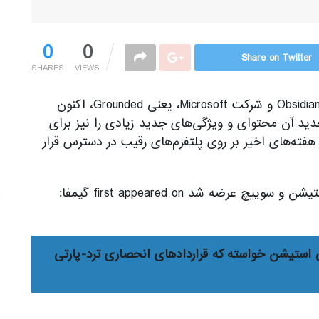
0
0
Share on Twitter
SHARES
VIEWS
بازی بقامحور و آنلاین استودیوی Obsidian Entertainment و شرکت Microsoft، یعنی Grounded، اکنون
جدید آن محتوای و ویژگی‌های جدید زیادی را نیز برای
ه ارمغان آورده. Hi-Fi Rush و Pentiment در هفته‌های اخیر بر روی پلتفرم‌های رقیب در دسترس قرار
The post Grounded با آپدیت جدید برای پلی استیشن و سوییچ عرضه شد first appeared on گیمفا:
 پلی استیشن خواسته که قراردادهای انحصاری ترد-پارتی