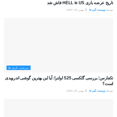
تاریخ عرضه بازی HELL is US فاش شد
توسط
نویسنده گیم فا
بهمن 23, 1403
بررسی بازی ها
تکفارس؛ بررسی گلکسی S25 اولترا: آیا این بهترین گوشی اندرویدی
است؟
توسط
نویسنده گیم فا
بهمن 23, 1403