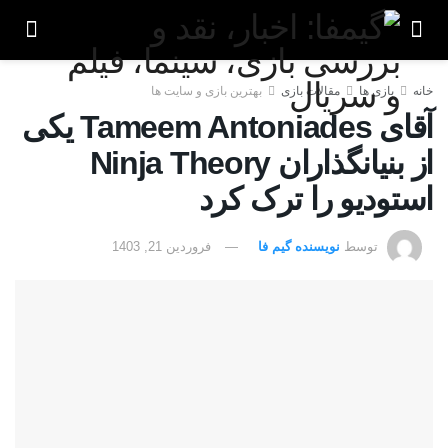
خانه
بازی ها
مقالات بازی
بهترین بازی و سایت ها
آقای Tameem Antoniades یکی
از بنیانگذاران Ninja Theory
استودیو را ترک کرد
توسط
نویسنده گیم فا
فروردین 21, 1403