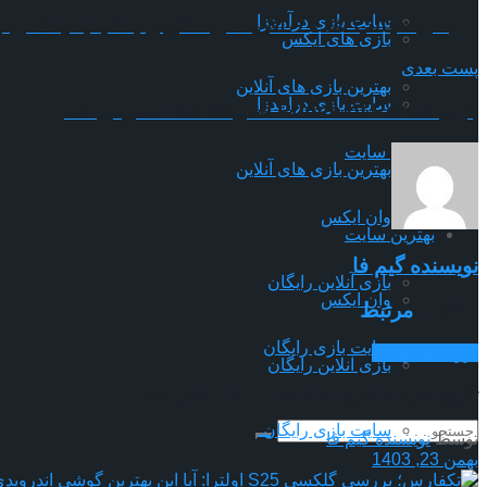
سایت بازی درآمدزا
بررسی «جالب شد» – آفرینشی خلاق و جذاب با چاشنی 
بازی های ایکس
پست بعدی
بهترین بازی های آنلاین
سایت بازی درآمدزا
بازی The Rogue Prince of Persia معرفی شد
بهترین سایت
بهترین بازی های آنلاین
وان ایکس
بهترین سایت
نویسنده گیم فا
بازی آنلاین رایگان
وان ایکس
مقالات
مرتبط
سایت بازی رایگان
بررسی بازی ها
بازی آنلاین رایگان
تاریخ عرضه بازی HELL is US فاش شد
سایت بازی رایگان
توسط
نویسنده گیم فا
بهمن 23, 1403