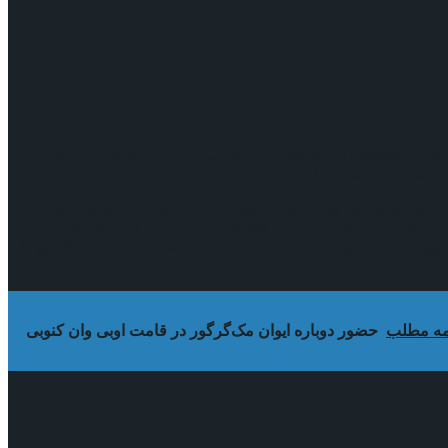
در گزارش جدید Forbes و طبق شایعه قدیمی در reddit، ادعا می‌شود که شرکت Bungie در حال توسعه‌ی Destiny 3 با اسم رمز Payback است. Forbes این شایعه را کاملا تایید نکرد. در عوض، آنها تصدیق
Bungie روز گذشته رسماً از تریلر جدید بازی Destiny 2: The Final Shape رونمایی کرد. یکی از نکات برجسته در این تریلر، کلاس Prismatic بود که توانایی ها را با هم ترکیب می کند. Forbes به این نتیجه
رسیده است که چون نیمی از شایعات درست بوده، پس احتمالا بقیه‌ی شایعه، که ادعا می‌کند که Destiny 3 با اسم رمز Payback در حال توسعه است، نیز حقیقت دارد. Forbes منبع بسیار قابل اعتمادی است.
همچنین آنها در تلاش هستند که مستندات دیگری را برای اثبات ادعای خود پیدا کنند. البته Forbes معتقد است که Destiny 3 تا نسل بعدی کنسولها عرضه نخواهد شد. در آخر باید گفت که شرکت Bungie هیچ یک
مه مطلب
حضور دوباره ایوان مک‌گرگور در قامت اوبی وان کنوبی