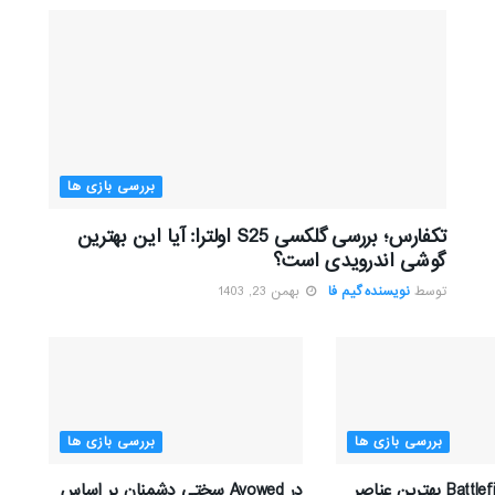
بررسی بازی ها
تکفارس؛ بررسی گلکسی S25 اولترا: آیا این بهترین
گوشی اندرویدی است؟
توسط
نویسنده گیم فا
بهمن 23, 1403
بررسی بازی ها
بررسی بازی ها
تیم توسعه Battlefield بهترین عناصر
در Avowed سختی دشمنان بر اساس