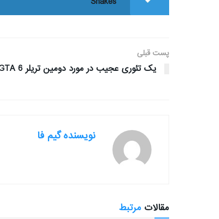
Snakes
پست قبلی
یک تئوری عجیب در مورد دومین تریلر GTA 6
نویسنده گیم فا
مقالات
مرتبط