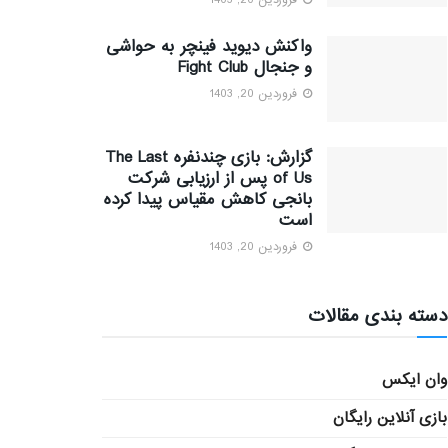
فروردین 20, 1403
واکنش دیوید فینچر به حواشی
و جنجال Fight Club
فروردین 20, 1403
گزارش: بازی چندنفره The Last
of Us پس از ارزیابی شرکت
بانجی کاهش مقیاس پیدا کرده
است
فروردین 20, 1403
دسته بندی مقالات
وان ایکس
بازی آنلاین رایگان