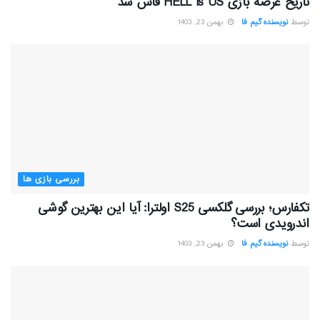
تاریخ عرضه بازی HELL is US فاش شد
توسط
نویسنده گیم فا
بهمن 23, 1403
بررسی بازی ها
تکفارس؛ بررسی گلکسی S25 اولترا: آیا این بهترین گوشی
اندرویدی است؟
توسط
نویسنده گیم فا
بهمن 23, 1403