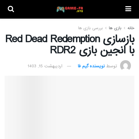
خانه
بازی ها
بررسی بازی ها
بازسازی Red Dead Redemption
با انجین بازی RDR2
توسط
نویسنده گیم فا
اردیبهشت 15, 1403