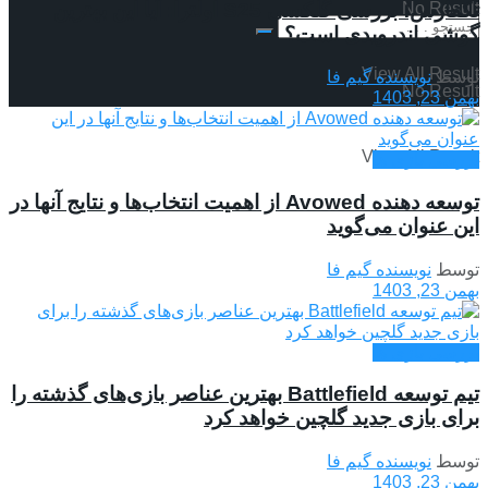
تکفارس؛ بررسی گلکسی S25 اولترا: آیا این بهترین
No Result
گوشی اندرویدی است؟
View All Result
توسط
نویسنده گیم فا
No Result
بهمن 23, 1403
View All Result
بررسی بازی ها
توسعه دهنده Avowed از اهمیت انتخاب‌ها و نتایج آنها در
این عنوان می‌گوید
توسط
نویسنده گیم فا
بهمن 23, 1403
بررسی بازی ها
تیم توسعه Battlefield بهترین عناصر بازی‌های گذشته را
برای بازی جدید گلچین خواهد کرد
توسط
نویسنده گیم فا
بهمن 23, 1403