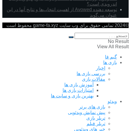
اندرویدی است؟
توسعه دهنده Avowed از اهمیت انتخاب‌ها و نتایج آنها در این
عنوان می‌گوید
©2024 تمامی حقوق برای وب سایت game-fa.xyz محفوظ است
No Result
View All Result
گیم فا
بازی ها
اخبار
بررسی بازی ها
مقالات بازی
آموزش بازی ها
امتیازات بازی ها
بهترین بازی و سایت ها
ویدئو
بازی های برتر
پیش نمایش ویدئویی
تریلر بازی
تریلر فیلم
خبر های ویدئویی