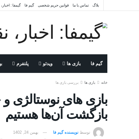
بلاگ
تماس با ما
قوانین حریم شخصی
گیم فا
گیمفا : اخبار،
گیم فا
بازی ها
ویدئو
پلتفرم
به
خانه
بازی ها
بررسی بازی ها
بازی های نوستالژی و خ
بازگشت آن‌ها هستیم
توسط
نویسنده گیم فا
بهمن 24, 1402