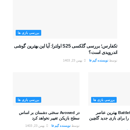
بررسی بازی ها
تکفارس؛ بررسی گلکسی S25 اولترا: آیا این بهترین گوشی
اندرویدی است؟
توسط
نویسنده گیم فا
بهمن 23, 1403
بررسی بازی ها
بررسی بازی ها
تیم توسعه Battlefield بهترین عناصر
در Avowed سختی دشمنان بر اساس
را برای بازی جدید گلچین
سطح بازیکن تغییر نخواهد کرد
توسط
نویسنده گیم فا
بهمن 23, 1403