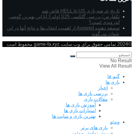
تاریخ عرضه بازی HELL is US فاش شد
تکفارس؛ بررسی گلکسی S25 اولترا: آیا این بهترین گوشی
اندرویدی است؟
توسعه دهنده Avowed از اهمیت انتخاب‌ها و نتایج آنها در این
عنوان می‌گوید
©2024 تمامی حقوق برای وب سایت game-fa.xyz محفوظ است
No Result
View All Result
گیم فا
بازی ها
اخبار
بررسی بازی ها
مقالات بازی
آموزش بازی ها
امتیازات بازی ها
بهترین بازی و سایت ها
ویدئو
بازی های برتر
پیش نمایش ویدئویی