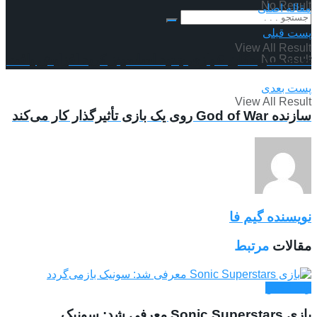
No Result
مقاله اصلی
پست قبلی
View All Result
تعداد سازندگان 6 بازی جدید اساسینز کرید افزایش یافت
No Result
پست بعدی
View All Result
سازنده God of War روی یک بازی تأثیرگذار کار می‌کند
نویسنده گیم فا
مقالات
مرتبط
وان ایکس
بازی Sonic Superstars معرفی شد:‌ سونیک