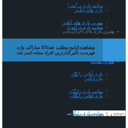
بازی‌های موجود در ژانر شوتر اول‌شخص است. استودیو 4A Games
سایت بازی درآمدزا
بازی های ایکس
در حال ساخت دنباله سری مترو است. بازی جدید با الهام از جنگ
اوکراین ساخته می‌شود و این استودیو از وقایع اخیر به‌شدت تأثیر
گرفته است.
بهترین بازی های آنلاین
سایت بازی درآمدزا
بهترین بازی های آخرالزمانی
بهترین سایت
بهترین بازی های آنلاین
مشاهده ادامه مطلب
هیدتاکا میازاکی وارد
فهرست تأثیرگذارترین افراد مجله تایمز شد
وان ایکس
بهترین سایت
گزارش مالی جدید نشان داد که احتمال رونمایی از بازی جدید مترو
در سال جاری میلادی وجود دارد. ماجراجویی سری مترو روی
بازی آنلاین رایگان
وان ایکس
کنسول‌های نسل جدید ادامه پیدا خواهد کرد. فرصت دریافت رایگان
Metro: Last Light را از دست ندهید. این اثر داستان گیرایی دارد و
جنبه‌های مختلف آن همانند تیراندازی و مبارزات بسیار جذاب دنبال
سایت بازی رایگان
می‌شوند.
بازی آنلاین رایگان
منبع: GameSpot
سایت بازی رایگان
نوشته بازی Metro: Last Light در استیم رایگان شد اولین بار در
پارسی گیم پدیدار شد.