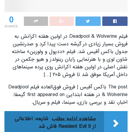
0
SHARES
فیلم Deadpool & Wolverine در اولین هفته اکرانش به
فروش بسیار زیادی در گیشه دست پیدا کرد و صدرنشین
جدول باکس آفیس شد. فیلم «ددپول و ولورین» ساخته
شاون لوی و با هنرنمایی رایان رینولدز و هیو جکمن در
نقش اصلی در اولین هفته اکرانش روی پرده سینماهای
داخل آمریکا موفق شد تا فروش ۲۰۵ […]
The post باکس آفیس | فروش فوق‌العاده فیلم Deadpool
& Wolverine در هفته ابتدایی first appeared on گیمفا:
اخبار، نقد و بررسی بازی، سینما، فیلم و سریال.
مشاهده ادامه مطلب
شایعه: اطلاعاتی
از Resident Evil 9 فاش شد