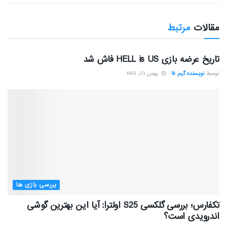
مقالات
مرتبط
بررسی بازی ها
تاریخ عرضه بازی HELL is US فاش شد
توسط
نویسنده گیم فا
بهمن 23, 1403
بررسی بازی ها
تکفارس؛ بررسی گلکسی S25 اولترا: آیا این بهترین گوشی
اندرویدی است؟