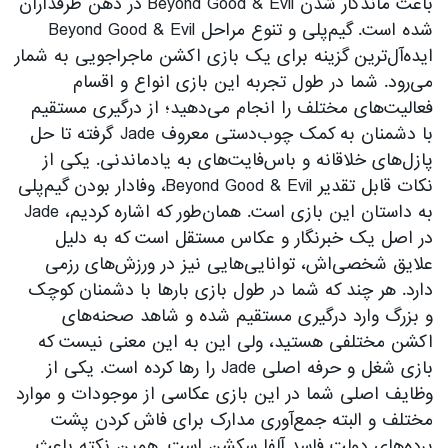
باعث ماندگار شدن Beyond Good & Evil در ذهن طرفداران
شده است. گیم‌پلی و تنوع مراحل Beyond Good & Evil
ایده‌آل‌ترین گزینه برای یک بازی اکشن ماجراجویی به شمار
می‌رود. شما در طول تجربه این بازی انواع و اقسام
فعالیت‌های مختلف را انجام می‌دهید؛ از درگیری مستقیم
با دشمنان به کمک چوب‌دستی معروف Jade گرفته تا حل
پازل‌های خلاقانه و باس‌فایت‌های به یادماندنی. یکی از
نکات قابل تقدیر Beyond Good & Evil، وفادار بودن گیم‌پلی
به داستان این بازی است. همان‌طور که اشاره کردیم، Jade
در اصل یک خبرنگار و عکاس مستقل است که به دلیل
علایق شخصی‌اش، توانایی‌هایی نیز در ورزش‌های رزمی
دارد. هر چند که شما در طول بازی بارها با دشمنان کوچک
و بزرگ وارد درگیری مستقیم شده و شاهد صحنه‌های
اکشن مختلفی هستید، ولی این به این معنی نیست که
بازی شغل و حرفه اصلی Jade را رها کرده‌ است. یکی از
وظایف اصلی شما در این بازی عکاسی از موجودات و موارد
مختلف و البته جمع‌آوری مدارک برای فاش کردن پشت
پرده‌های دولت فاسد آلفا سکشن است. همین نکته باعث