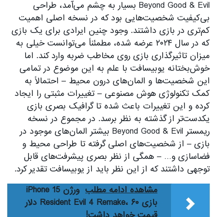
Beyond Good & Evil بسیار به چشم می‌آمد، طراحی
بی‌کیفیت شخصیت‌هایی بود که در نسخه اصلی اهمیت
کم‌تری در بازی داشتند. وجود چنین ایرادی برای یک بازی
که در سال ۲۰۲۴ عرضه شده، مطمئناً می‌توانست خیلی به
میزان تاثیرگذاری بازی روی مخاطب ضربه وارد کند. اما
خوش‌بختانه یوبیسافت با علم به این موضوع در تمامی
این شخصیت‌ها و المان‌های درون محیط – احتمالاً به
کمک تکنولوژی هوش مصنوعی – تغییرات مثبتی را ایجاد
کرده و این تغییرات باعث شده تا گرافیک بصری بازی
یکدست‌تر از گذشته به نظر برسد. در مجموع در نسخه
ریمستر Beyond Good & Evil بیشتر المان‌های موجود در
بازی – از شخصیت‌های اصلی گرفته تا طراحی محیط و
فضاسازی و… – همگی از نظر بصری پیشرفت‌های قابل
توجهی داشتند که از این نظر باید از یوبیسافت تقدیر کرد.
مشاهده ادامه مطلب
ورژن iPhone 15
بازی Resident Evil 4 Remake، ۶۰ دلار
قیمت خواهد داشت!