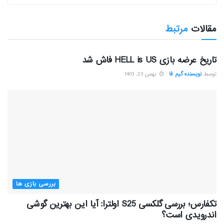
مقالات
مرتبط
بررسی بازی ها
تاریخ عرضه بازی HELL is US فاش شد
توسط
نویسنده گیم فا
بهمن 23, 1403
بررسی بازی ها
تکفارس؛ بررسی گلکسی S25 اولترا: آیا این بهترین گوشی
اندرویدی است؟