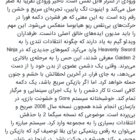
ورودی از کنترلر قابل لمس است. تاخیر ورودی تقریبا به صفر
میل می‌کند و اینپوت لگ پایین، تجربه‌ای سریع و خشن را
رقم زده است. به این معنی که هر فشردن دکمه فورا در
حرکت‌های بی‌نقص ریو هیابوسا منعکس می‌شود. این مهم
را باید مدیون ایده‌های خالق اصلی دانست. طرفداران
ویدئو گیم به یاد دارند که چگونه انتقادات تندی را به
Heavenly Sword وارد می‌کرد. کمبوهای جدیدی که در Ninja
Gaiden 2 معرفی شدند، این حس را به مرحله‌ی بالاتری
می‌برند. وقتی یک دشمن عضوی از بدن خود را از دست
می‌دهد، به جای فرار، در آخرین لحظاتش با خشم و جنون
حمله خواهد کرد. اما اگر بازیکن سریع باشد، یک دکمه
کافی است تا کار دشمن را با یک اجرای سینمایی و مرگبار
تمام کند. خوشبختانه سیستم Gore و خشونت بازی، در
بازسازی انجام شده همچون نسخه سال 2008 صریح و
بی‌پرده است. موضوعی که نسخه سیگما 2 با حذفش
انتقادات بسیاری را به مجموعه وارد کرد. سیستم مبارزه را
می‌توان به رقص ریتمیکی برای بقا توصیف کرد که بازیکن را
مجبور می‌کند همیشه در حرکت باشد. در اینجا نمی‌توان