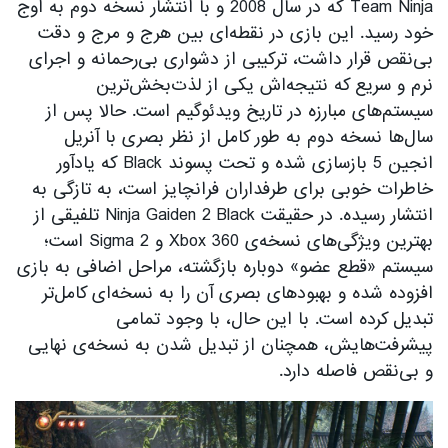
Team Ninja که در سال 2008 و با انتشار نسخه دوم به اوج
خود رسید. این بازی در نقطه‌ای بین هرج و مرج و دقت
بی‌نقص قرار داشت، ترکیبی از دشواری بی‌رحمانه و اجرای
نرم و سریع که نتیجه‌اش یکی از لذت‌بخش‌ترین
سیستم‌های مبارزه در تاریخ ویدئوگیم است. حالا پس از
سال‌ها نسخه دوم به طور کامل از نظر بصری با آنریل
انجین 5 بازسازی شده و تحت پسوند Black که یادآور
خاطرات خوبی برای طرفداران فرانچایز است، به تازگی به
انتشار رسیده. در حقیقت Ninja Gaiden 2 Black تلفیقی از
بهترین ویژگی‌های نسخه‌ی Xbox 360 و Sigma 2 است؛
سیستم «قطع عضو» دوباره بازگشته، مراحل اضافی به بازی
افزوده شده و بهبودهای بصری آن را به نسخه‌ای کامل‌تر
تبدیل کرده است. با این حال، با وجود تمامی
پیشرفت‌هایش، همچنان از تبدیل شدن به نسخه‌ی نهایی
و بی‌نقص فاصله دارد.