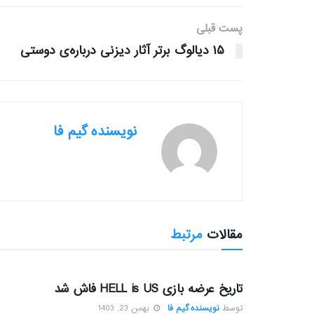
پست قبلی
۱۵ دیالوگ برتر آثار دیزنی درباره‌ی دوستی
نویسنده گیم فا
مقالات
مرتبط
بررسی بازی ها
تاریخ عرضه بازی HELL is US فاش شد
توسط
نویسنده گیم فا
بهمن 23, 1403