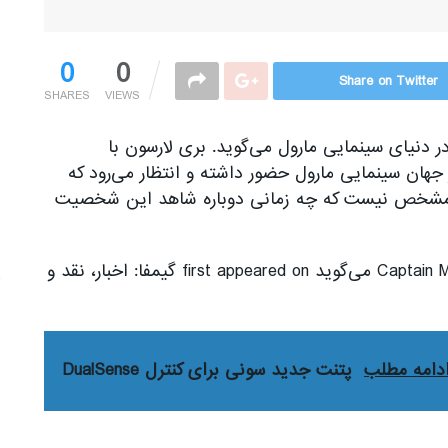
0
0
Share on Twitter
SHARES
VIEWS
 لارسون از آینده‌ی شخصیت Captain Marvel در دنیای سینمایی مارول می‌گوید. بری لارسون با
 فیلم مختلف از جهان سینمایی مارول حضور داشته و انتظار می‌رود که
 مشخص نیست که چه زمانی دوباره شاهد این شخصیت
The post بری لارسون از بازگشت شخصیت Captain Marvel می‌گوید first appeared on گیمفا: اخبار، نقد و
دامه مطلب
پتنت جدید سونی برای کنترل DualSense