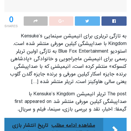
0
SHARES
به تازگی تریلری برای انیمیشن سینمایی Kensuke’s
Kingdom با صداپیشگی کیلین مورفی منتشر شده است.
استودیو Blue Fox Entertainment به تازگی اولین تریلر
رسمی برای انیمیشن ماجراجویی و خانوادگی «پادشاهی
کنسوکه» منتشر کرده است، انیمیشنی که با صداپیشگی
برنده جایزه اسکار کیلین مورفی و برنده جایزه گلدن گلوب
یعنی سالی هاوکینز است. تریلر منتشر شده […]
The post تریلر انیمیشن Kensuke’s Kingdom با
صداپیشگی کیلین مورفی منتشر شد first appeared on
گیمفا: اخبار، نقد و بررسی بازی، سینما، فیلم و سریال.
مشاهده ادامه مطلب
تاریخ انتشار بازی