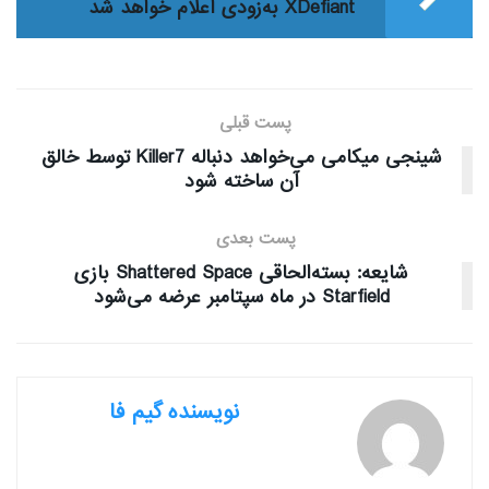
XDefiant به‌زودی اعلام خواهد شد
پست قبلی
شینجی میکامی می‌خواهد دنباله Killer7 توسط خالق
آن ساخته شود
پست بعدی
شایعه: بسته‌الحاقی Shattered Space بازی
Starfield در ماه سپتامبر عرضه می‌شود
نویسنده گیم فا