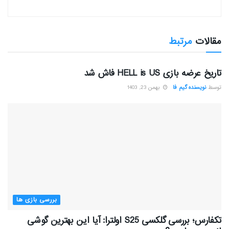
مقالات
مرتبط
بررسی بازی ها
تاریخ عرضه بازی HELL is US فاش شد
توسط
نویسنده گیم فا
بهمن 23, 1403
بررسی بازی ها
تکفارس؛ بررسی گلکسی S25 اولترا: آیا این بهترین گوشی