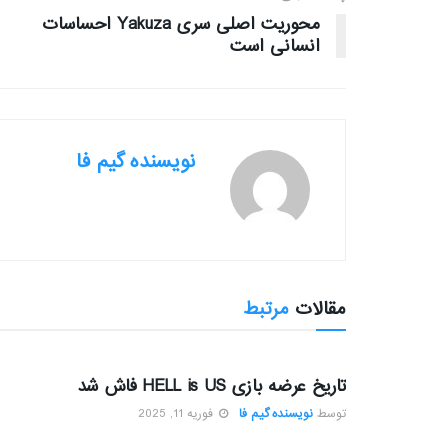
محوریت اصلی سری Yakuza احساسات
انسانی است
نویسنده گیم فا
مقالات
مرتبط
بررسی بازی ها
تاریخ عرضه بازی HELL is US فاش شد
توسط
نویسنده گیم فا
فوریه 11, 2025