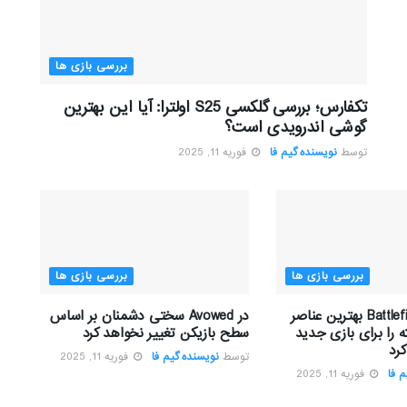
بررسی بازی ها
تکفارس؛ بررسی گلکسی S25 اولترا: آیا این بهترین
گوشی اندرویدی است؟
توسط
نویسنده گیم فا
فوریه 11, 2025
بررسی بازی ها
بررسی بازی ها
تیم توسعه Battlefield بهترین عناصر
در Avowed سختی دشمنان بر اساس
 را برای بازی جدید
سطح بازیکن تغییر نخواهد کرد
رد
توسط
نویسنده گیم فا
فوریه 11, 2025
 فا
فوریه 11, 2025