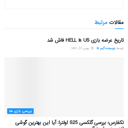
مقالات
مرتبط
بررسی بازی ها
تاریخ عرضه بازی HELL is US فاش شد
توسط
نویسنده گیم فا
بهمن 23, 1403
بررسی بازی ها
تکفارس؛ بررسی گلکسی S25 اولترا: آیا این بهترین گوشی