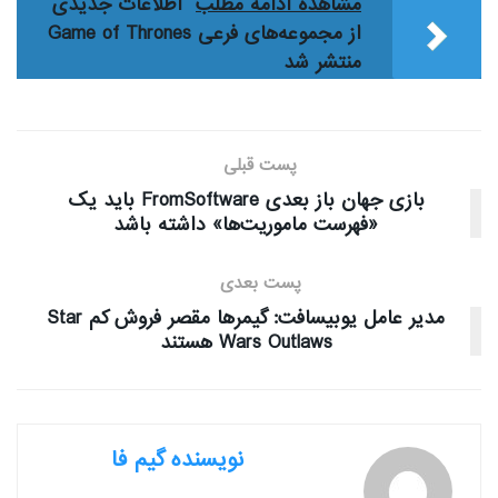
مشاهده ادامه مطلب
اطلاعات جدیدی
از مجموعه‌های فرعی Game of Thrones
منتشر شد
پست قبلی
بازی جهان باز بعدی FromSoftware باید یک
«فهرست ماموریت‌ها» داشته باشد
پست بعدی
مدیر عامل یوبیسافت: گیمرها مقصر فروش کم Star
Wars Outlaws هستند
نویسنده گیم فا