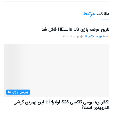
مقالات
مرتبط
بررسی بازی ها
تاریخ عرضه بازی HELL is US فاش شد
توسط
نویسنده گیم فا
بهمن 23, 1403
بررسی بازی ها
تکفارس؛ بررسی گلکسی S25 اولترا: آیا این بهترین گوشی
اندرویدی است؟