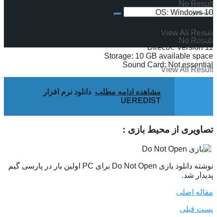
No Result
OS: Windows 10
Processor: Intel i7
Memory: 16 GB RAM
View All Result
Graphics: NVIDIA GeForce GTX 1060
No Result
DirectX: Version 11
Storage: 10 GB available space
Sound Card: Not essential
View All Result
مشاهده ادامه مطلب
دانلود نرم افزار
UEREDIST
تصاویری از محیط بازی :
نوشته دانلود بازی Do Not Open برای PC اولین بار در پارسی گیم
پدیدار شد.
مقاله اصلی
پست قبلی