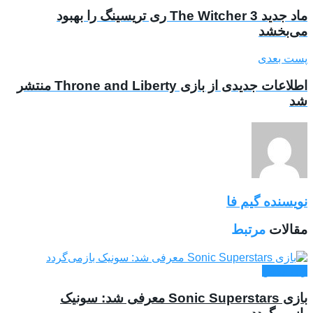
ماد جدید The Witcher 3 ری تریسینگ را بهبود
می‌بخشد
پست بعدی
اطلاعات جدیدی از بازی Throne and Liberty منتشر
شد
نویسنده گیم فا
مقالات
مرتبط
وان ایکس
بازی Sonic Superstars معرفی شد:‌ سونیک