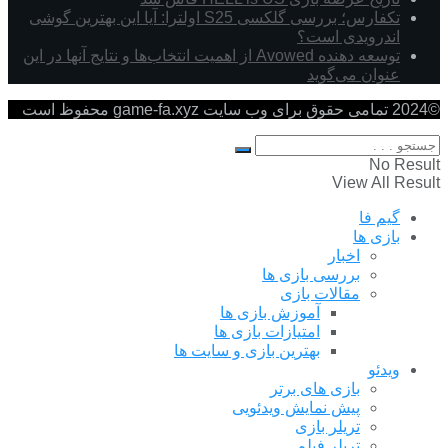
تکفارس؛ بررسی گلکسی S25 اولترا: آیا این بهترین گوشی
اندرویدی است؟
توسعه دهنده Avowed از اهمیت انتخاب‌ها و نتایج آنها در این
عنوان می‌گوید
©2024 تمامی حقوق برای وب سایت game-fa.xyz محفوظ است
No Result
View All Result
گیم فا
بازی ها
اخبار
بررسی بازی ها
مقالات بازی
آموزش بازی ها
امتیازات بازی ها
بهترین بازی و سایت ها
ویدئو
بازی های برتر
پیش نمایش ویدئویی
تریلر بازی
تریلر فیلم