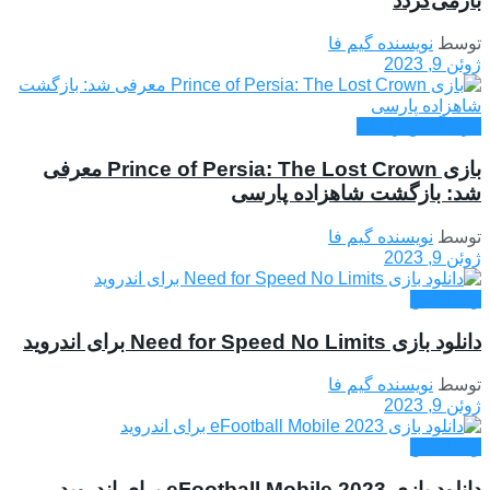
بازمی‌گردد
توسط
نویسنده گیم فا
ژوئن 9, 2023
بازی آنلاین رایگان
بازی Prince of Persia: The Lost Crown معرفی
شد: بازگشت شاهزاده پارسی
توسط
نویسنده گیم فا
ژوئن 9, 2023
وان ایکس
دانلود بازی Need for Speed No Limits برای اندروید
توسط
نویسنده گیم فا
ژوئن 9, 2023
وان ایکس
دانلود بازی eFootball Mobile 2023 برای اندروید