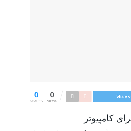
0
0
Share o
SHARES
VIEWS