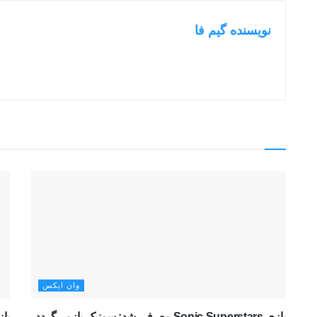
نویسنده گیم فا
وان ایکس
بازی Sonic Superstars معرفی شد:‌ سونیک بازمی‌گردد