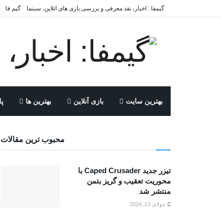
گیمفا : اخبار، نقد معرفی و بررسی بازی های انلاین، سینما
گیم فا
بهترین سایت
بازی آنلاین
بهترین ها
پل
محبوب ترین مقالات
تیزر جدید Caped Crusader با
محوریت تعقیب و گریز بتمن
منتشر شد
جولای 13, 2024