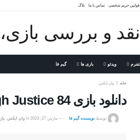
قوانین حریم شخصی
تماس با ما
بلاگ
تفرم
ویدئو
بازی ها
گیم فا
خانه
وان ایکس
دانلود بازی Rough Justice 84 برای PC
توسط
نویسنده گیم فا
مارس 27, 2023
in
وان ایکس
,
باز