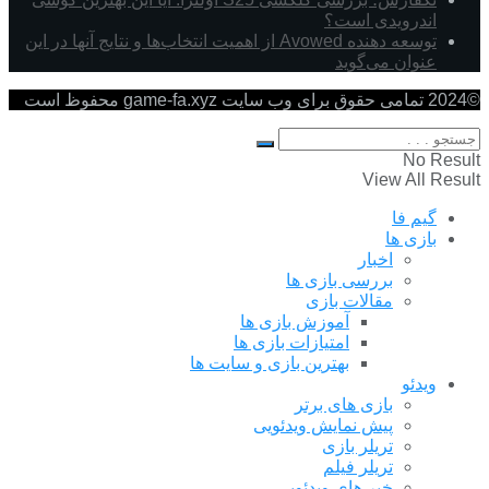
اندرویدی است؟
توسعه دهنده Avowed از اهمیت انتخاب‌ها و نتایج آنها در این
عنوان می‌گوید
©2024 تمامی حقوق برای وب سایت game-fa.xyz محفوظ است
No Result
View All Result
گیم فا
بازی ها
اخبار
بررسی بازی ها
مقالات بازی
آموزش بازی ها
امتیازات بازی ها
بهترین بازی و سایت ها
ویدئو
بازی های برتر
پیش نمایش ویدئویی
تریلر بازی
تریلر فیلم
خبر های ویدئویی