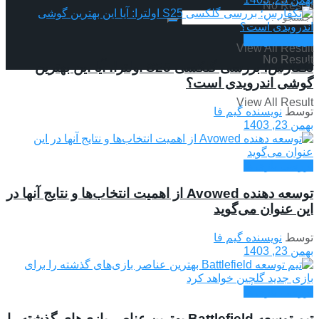
No Result
بررسی بازی ها
View All Result
No Result
تکفارس؛ بررسی گلکسی S25 اولترا: آیا این بهترین
گوشی اندرویدی است؟
View All Result
توسط
نویسنده گیم فا
بهمن 23, 1403
بررسی بازی ها
توسعه دهنده Avowed از اهمیت انتخاب‌ها و نتایج آنها در
این عنوان می‌گوید
توسط
نویسنده گیم فا
بهمن 23, 1403
بررسی بازی ها
تیم توسعه Battlefield بهترین عناصر بازی‌های گذشته را