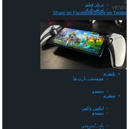
0
تریلر فیلم
VIEWS
تریلر بازی
Share on Facebook
Share on Twitter
خبر های ویدئویی
تریلر فیلم
زیرنویس
خبر های ویدئویی
موسیقی بازی ها
زیرنویس
پلتفرم
دستگاه PlayStation Portal در حال دریافت قابلیت استریم ابری
موسیقی بازی ها
است، این ویژگی با یک نسخه بتا از امروز در کشورهای منتخب راه
اندازی می‌شود. این سرویس استریم به اعضای PlayStation Plus
نینتندو
Premium امکان می‌دهد مجموعه ای از ۱۲۰ بازی PS5 را بازی
پلتفرم
کنند. بازی‌هایی که می‌توان در PS Portal استریم کرد محدود به
بازی‌های PlayStation 5 هستند و بازی‌های PS3 و PS4 در حال
ایکس باکس
حاضر پشتیبانی نمی‌شوند. مشخص نیست چه زمانی این ویژگی از
نینتندو
دوره آزمایشی بتا خارج شود و به صورت کامل عرضه شود.
پلی استیشن
بازی‌ها با کیفیت 1080p و 60 فریم در ثانیه استریم خواهند شد و