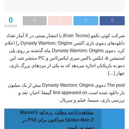
0
SHARES
شرکت کوئی تکمو (Koei Tecmo) با انتشار پستی در X آمار تعداد
دانلودهای دموی بازی اکشن Dynasty Warriors: Origins را اعلام
کرد. دموی Dynasty Warriors: Origins ماه گذشته بر روی پلی
استیشن ۵، ایکس باکس سری ایکس/اس و PC منتشر شد. این
دمو به بازیکنان اجازه می‌دهد که به یکی از نبردهای بزرگ بازی،
چهار […]
The post دموی Dynasty Warriors: Origins بیش از یک میلیون
بار دانلود شده است first appeared on گیمفا: اخبار، نقد و
بررسی بازی، سینما، فیلم و سریال.
مشاهده ادامه مطلب
پری‌لود Marvel’s
Spider-Man 2 هم‌اکنون برای PS5 در
دسترس است