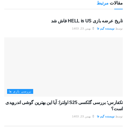
مقالات
مرتبط
بررسی بازی ها
تاریخ عرضه بازی HELL is US فاش شد
توسط
نویسنده گیم فا
بهمن 23, 1403
بررسی بازی ها
تکفارس؛ بررسی گلکسی S25 اولترا: آیا این بهترین گوشی اندرویدی
است؟
توسط
نویسنده گیم فا
بهمن 23, 1403