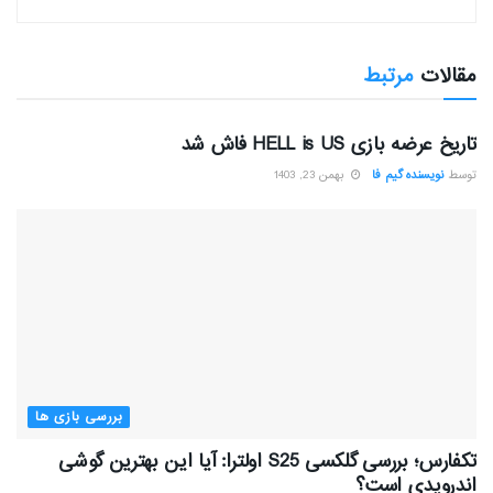
مقالات
مرتبط
بررسی بازی ها
تاریخ عرضه بازی HELL is US فاش شد
توسط
نویسنده گیم فا
بهمن 23, 1403
بررسی بازی ها
تکفارس؛ بررسی گلکسی S25 اولترا: آیا این بهترین گوشی
اندرویدی است؟