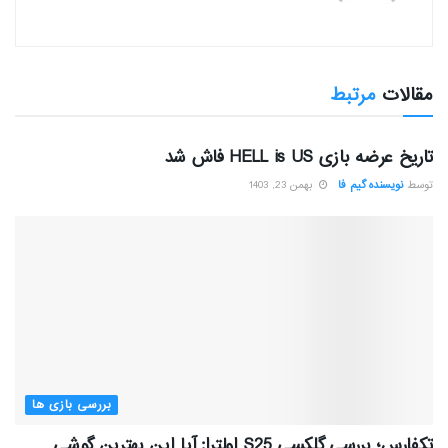
مقالات
مرتبط
بررسی بازی ها
تاریخ عرضه بازی HELL is US فاش شد
توسط
نویسنده گیم فا
بهمن 23, 1403
بررسی بازی ها
تکفارس؛ بررسی گلکسی S25 اولترا: آیا این بهترین گوشی