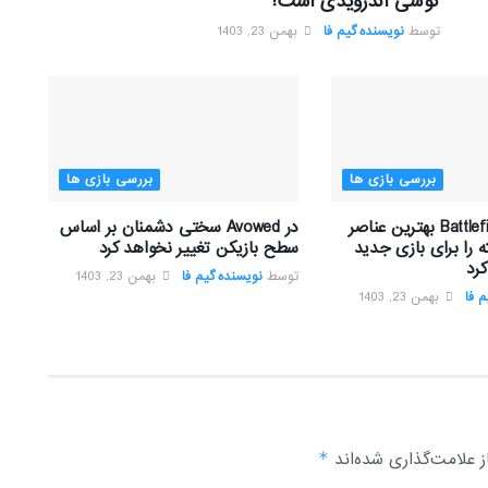
گوشی اندرویدی است؟
توسط
نویسنده گیم فا
بهمن 23, 1403
بررسی بازی ها
بررسی بازی ها
تیم توسعه Battlefield بهترین عناصر
در Avowed سختی دشمنان بر اساس
 را برای بازی جدید
سطح بازیکن تغییر نخواهد کرد
رد
توسط
نویسنده گیم فا
بهمن 23, 1403
 فا
بهمن 23, 1403
 علامت‌گذاری شده‌اند
*