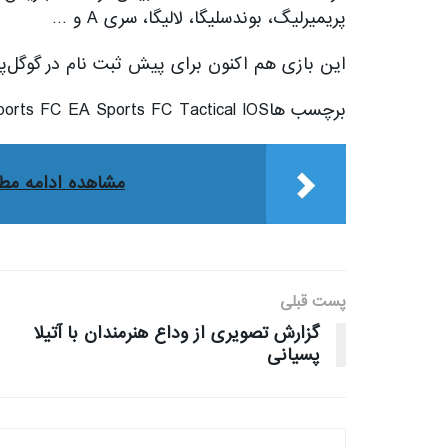
پریمیرلیگ، بوندسلیگا، لالیگا، سری A و …
این بازی هم اکنون برای پیش ثبت نام در گوگل‌پلی
برچسب هاAndroid EA Sports FC EA Sports FC Tactical IOS
مشاهده ادامه مط
پست قبلی
گزارش تصویری از وداع هنرمندان با آتیلا
پسیانی