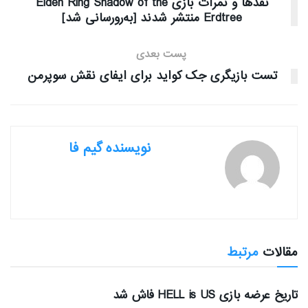
نقدها و نمرات بازی Elden Ring Shadow of the
Erdtree منتشر شدند [به‌رورسانی شد]
پست بعدی
تست بازیگری جک کواید برای ایفای نقش سوپرمن
نویسنده گیم فا
مقالات
مرتبط
بررسی بازی ها
تاریخ عرضه بازی HELL is US فاش شد