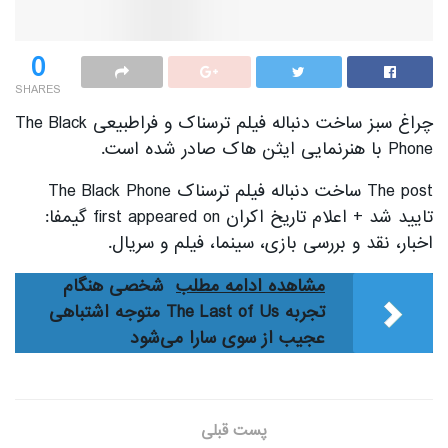
0
SHARES
چراغ سبز ساخت دنباله فیلم ترسناک و فراطبیعی The Black
Phone با هنرنمایی ایثن هاک صادر شده است.
The post ساخت دنباله فیلم ترسناک The Black Phone
تایید شد + اعلام تاریخ اکران first appeared on گیمفا:
اخبار، نقد و بررسی بازی، سینما، فیلم و سریال.
مشاهده ادامه مطلب
شخصی هنگام
تجربه The Last of Us متوجه اشتباهی
عجیب از سوی سارا می‌شود
پست قبلی