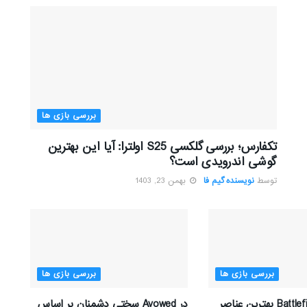
بررسی بازی ها
تکفارس؛ بررسی گلکسی S25 اولترا: آیا این بهترین
گوشی اندرویدی است؟
توسط
نویسنده گیم فا
بهمن 23, 1403
بررسی بازی ها
بررسی بازی ها
تیم توسعه Battlefield بهترین عناصر
در Avowed سختی دشمنان بر اساس