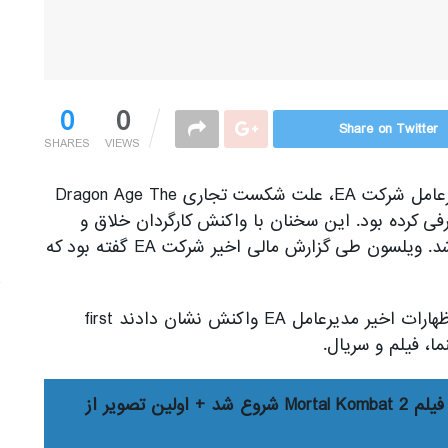
0
0
Share on Twitter
SHARES
VIEWS
کمی پیش اندرو ویلسون (Andrew Wilson)، مدیرعامل شرکت EA، علت شکست تجاری Dragon Age The
 معرفی کرده بود. این سخنان با واکنش کارگردان خلاق و
نویسنده ارشد بازی Dragon Age Origins مواجه شد. ویلسون طی گزارش مالی اخیر شرکت EA گفته بود که
The post سازندگان سابق سری Dragon Age به اظهارات اخیر مدیرعامل EA واکنش نشان دادند first
فیلم‌برداری فیلم Mortal Kombat 2 شروع شد + اولین تصویر از