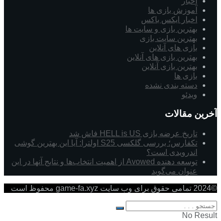
اخبار
آموزش بازی ها
اخبار ایکس باکس
بهترین بازی و سایت ها
بهترین سایت بازی
بازی های آنلاین
بهترین بازی های آنلاین
بهترین بازی آنلاین
بازی ها
دسته بندی نشده
ویدئو
آخرین مقالات
تاریخ عرضه بازی HELL is US فاش شد
تکفارس؛ بررسی گلکسی S25 اولترا: آیا این بهترین گوشی
اندرویدی است؟
توسعه دهنده Avowed از اهمیت انتخاب‌ها و نتایج آنها در این
عنوان می‌گوید
©2024 تمامی حقوق برای وب سایت game-fa.xyz محفوظ است
No Result