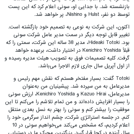
بازنشسته شد. با جدایی او، سونی اعلام کرد که این پست
توسط دو نفر، Hulst و Nishino، پر خواهد شد.
اکنون، این شرکت به نوعی به تصمیم خود بازگشته است.
تغییر قابل توجه دیگر در سمت مدیر عامل شرکت سونی
بود. Hideaki Totoki، مدیر 38 ساله این شرکت، سمتی را که
قبلاً Kenichiro Yoshida در اختیار داشت، برعهده خواهد
گرفت. کلیه تصمیمات فوق به تصویب هیئت مدیره رسیده و
از اول آپریل سال جاری لازم الاجرا می‌باشد.
Totoki گفت: بسیار مفتخر هستم که نقش مهم رئیس و
مدیرعامل به من سپرده شد. پیشینیان من به‌عنوان
مدیرعامل، Kazuo Hirai و Kenichiro Yoshida، ارزش سونی
را بسیار افزایش داده‌اند و من تمام تلاشم را می‌کنم تا این
موفقیت را بیشتر کنم و سونی را بهتر به نسل بعدی منتقل
کنم. در جلسه استراتژی شرکت، چشم انداز سرگرمی خود را
اعلام کردیم، که مشخص می‌کند می‌خواهیم سونی در 10
سال آینده در کجا قرار گیرد. بزرگترین محرک ما در دستیابی