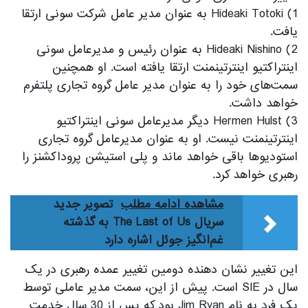
1) Hideaki Totoki به عنوان مدیر عامل شرکت سونی ارتقا
یافت.
2) Hideaki Nishino به عنوان رئیس و مدیرعامل سونی
اینتراکتیو اینترتینمنت ارتقا یافته است. او همچنین
سمت‌های خود را به عنوان مدیر عامل گروه تجاری پلتفرم
خواهد داشت.
3) Hermen Hulst دیگر مدیرعامل سونی اینتراکتیو
اینترتینمنت نیست. او به عنوان مدیرعامل گروه تجاری
استودیوها باقی خواهد ماند و پلی استیشن پروداکشنز را
رهبری خواهد کرد.
مشاهده ادامه مطلب
تصویر جدید
سریال The Last of Us به گذشته
غم‌انگیز جوئل اشاره دارد
این تغییر نشان دهنده دومین تغییر عمده رهبری در یک
سال در SIE است. پیش از این، سمت مدیر عاملی توسط
یک فرد به نام Jim Ryan بود که پس از 30 سال خدمت