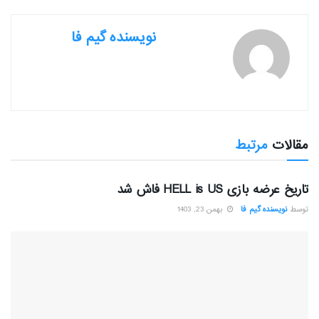
نویسنده گیم فا
مقالات
مرتبط
بررسی بازی ها
تاریخ عرضه بازی HELL is US فاش شد
توسط
نویسنده گیم فا
بهمن 23, 1403