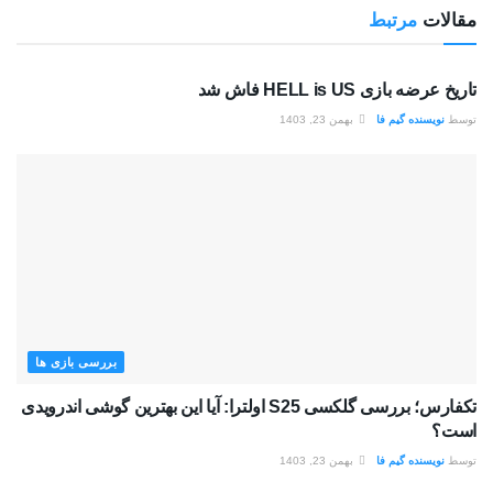
مقالات
مرتبط
بررسی بازی ها
تاریخ عرضه بازی HELL is US فاش شد
توسط
نویسنده گیم فا
بهمن 23, 1403
بررسی بازی ها
تکفارس؛ بررسی گلکسی S25 اولترا: آیا این بهترین گوشی اندرویدی
است؟
توسط
نویسنده گیم فا
بهمن 23, 1403