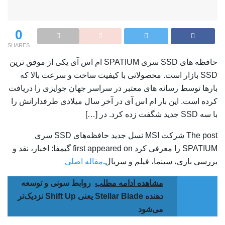
0
SHARES
حافظه های SSD سری SPATIUM ام اس آی یکی از موفق ترین
SSD بازار است. محصولاتی با کیفیت ساخت و سرعت بالا که
بارها توسط رسانه های معتبر در سراسر جهان جوایزی را دریافت
کرده است. این بار ام اس آی در آخر سال میلادی طرفدارانش را
با سه SSD جدید شگفت زده کرد. در […]
The post شرکت MSI نسل جدید حافظه‌های SSD سری
SPATIUM را معرفی کرد first appeared on گیمفا: اخبار، نقد و
بررسی بازی، سینما، فیلم و سریال.
مقاله اصلی
مشاهده ادامه مطلب
روابط سونی و توسعه
دهنده‌ Stellar Blade یعنی Shift Up نزدیک‌تر
می‌شود