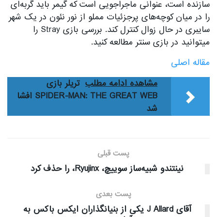
سازنده است، عنوانی ماجراجویی است که گیمر باید گربه‌ای
را در میان کوچه‌های پرجزئیات مملو از نور نئون در یک شهر
سایبری در حال زوال کنترل کند. بررسی بازی Stray را
میتوانید در بازی سنتر مطالعه کنید.
مقاله اصلی
مشاهده ادامه مطلب
تریلر بازی
SPIDER-MAN: THE GREAT WEB افشا
شد
پست قبلی
نینتندو شبیه‌ساز سوییچ، Ryujinx، را حذف کرد
پست بعدی
آقای J Allard یکی از بنیانگذاران ایکس باکس به