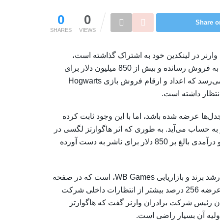
0
0
Share o
SHARES
VIEWS
ان وارنر در لینکدین خود به اشتراک گذاشته است،
هاگوارتز لگسی بیش از 12 میلیون نسخه در دو هفته اول انتشار به فروش رسانده و بیش از 850 میلیون دلار برای
شرکت WB Games درآمد داشته است. در همین حال، به نظر می‌رسد که اعداد و ارقام فروش بازی Hogwarts
از بحث و جدل‌ها عرضه شده باشد، اما با این وجود ثابت کرده
ه حساب می‌آید. به طوری که اثر هاگوارتز لگسی در
عرض دو هفته پس از انتشار، بیش از 12 میلیون نسخه فروخته و درآمدی بالغ بر 850 دلار برای ناشر به دست آورده
این گزارش در واقع مطابق گفته‌های لینکدین آرین داربی، مدیر ارشد برند و بازار‌یابی WB Games، است که در صفحه
خود به آن اشاره کرده و می‌گوید که آمار فروش بازی در زمان عرضه 256 درصد بیشتر از انتظارات داخلی شرکت
وان رئیس شرکت برادران وارنر گفت که هاگوارتز
لیه آن بسیار راضی است.