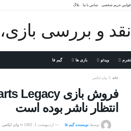
قوانین حریم شخصی
تماس با ما
بلاگ
تفرم
ویدئو
بازی ها
گیم فا
خانه
وان ایکس
انتظار ناشر بوده است
توسط
نویسنده گیم فا
اردیبهشت 1, 1402
in
وان ایکس
,