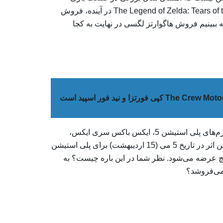
خواهد بود. با عرضه‌های جدیدی مانند Diablo IV و The Legend of Zelda: Tears of the Kingdom در آینده، فروش
 ببینیم فروش هاگوارتز لگسی در نهایت به کجا
اکشن نقش آفرینی Hogwarts Legacy در حال حاظر برای پلتفرم‌های پلی استیشن 5، ایکس باکس سری ایکس،
ایکس باکس سری اس و رایانه‌های شخصی در دسترس است. این اثر در تاریخ 5 می (15 اردیبهشت) برای پلی استیشن
 مرداد) برای نینتندو سوییچ عرضه می‌شود. نظر شما در این باره چیست؟ به
 می‌فروشد؟