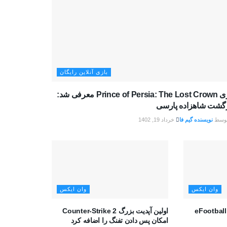
بازی آنلاین رایگان
بازی Prince of Persia: The Lost Crown معرفی شد:
زگشت شاهزاده پارسی
وسط
نویسنده گیم فا
خرداد 19, 1402
وان ایکس
وان ایکس
eFootball Mobi
اولین آپدیت بزرگ Counter-Strike 2
امکان پس دادن تفنگ را اضافه کرد