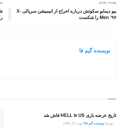
پست بعدی
پس
بیو دیمایو سکوتش درباره اخراج از انیمیشن سریالی X-
Men ’۹۷ را شکست
رک
نویسنده گیم فا
بررسی بازی ها
تاریخ عرضه بازی HELL is US فاش شد
توسط
نویسنده گیم فا
بهمن 23, 1403