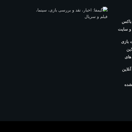
 باکس
 و سایت
 بازی
این
 های
آنلاین
شده