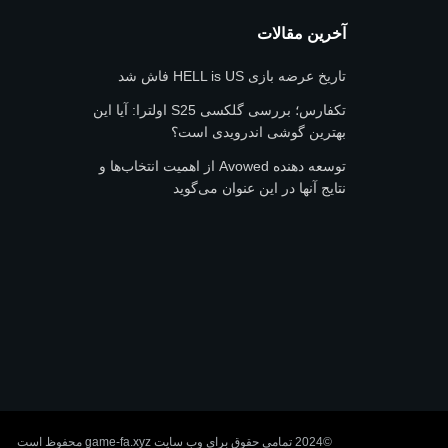
آخرین مقالات
تاریخ عرضه بازی HELL is US فاش شد
تکفارس؛ بررسی گلکسی S25 اولترا: آیا این
بهترین گوشی اندرویدی است؟
توسعه دهنده Avowed از اهمیت انتخاب‌ها و
نتایج آنها در این عنوان می‌گوید
©2024 تمامی حقوق برای وب سایت game-fa.xyz محفوظ است