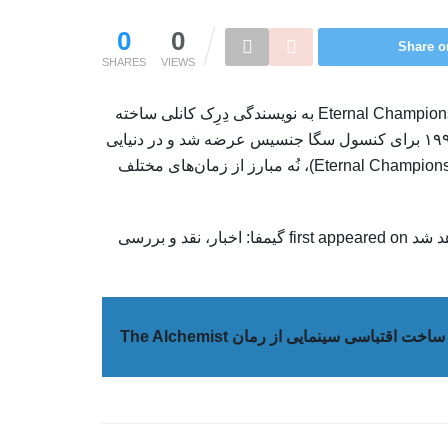
0
0
Share o
SHARES
VIEWS
به تازگی اعلام شد که فیلم اقتباسی بازی کلاسیک و مبارزه‌ای Eternal Champions به نویسندگی دِرِک کانلی ساخته
خواهد شد. بازی Eternal Champions برای اولین بار در سال ۱۹۹۳ برای کنسول سگا جنسیس عرضه شد و در دنیایی
آخرالزمانی رخ می‌داد که موجودی مرموز به نام قهرمان ابدی (Eternal Champions)، نُه مبارز از زمان‌های مختلف
The post فیلم اقتباسی بازی Eternal Champions ساخته خواهد شد first appeared on گیمفا: اخبار، نقد و بررسی
ساخت اقتباسی سینمایی از رمان The Alchemist