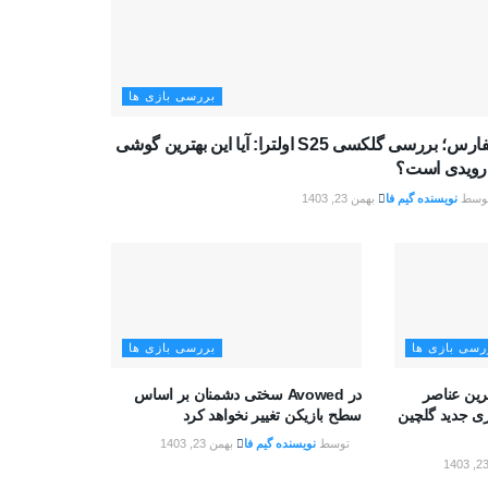
بررسی بازی ها
تکفارس؛ بررسی گلکسی S25 اولترا: آیا این بهترین گوشی
درویدی است؟
وسط
نویسنده گیم فا
بهمن 23, 1403
رسی بازی ها
بررسی بازی ها
ه Battlefield بهترین عناصر
در Avowed سختی دشمنان بر اساس
زی جدید گلچین
سطح بازیکن تغییر نخواهد کرد
توسط
نویسنده گیم فا
بهمن 23, 1403