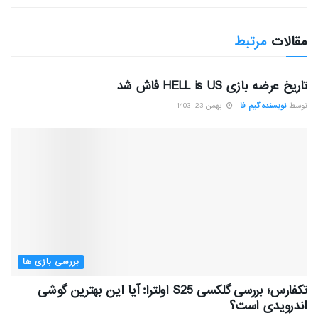
مقالات
مرتبط
بررسی بازی ها
تاریخ عرضه بازی HELL is US فاش شد
توسط
نویسنده گیم فا
بهمن 23, 1403
بررسی بازی ها
تکفارس؛ بررسی گلکسی S25 اولترا: آیا این بهترین گوشی
اندرویدی است؟