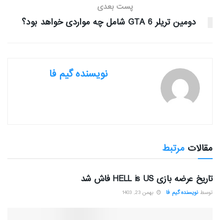
پست بعدی
دومین تریلر GTA 6 شامل چه مواردی خواهد بود؟
نویسنده گیم فا
مقالات
مرتبط
بررسی بازی ها
تاریخ عرضه بازی HELL is US فاش شد
توسط
نویسنده گیم فا
بهمن 23, 1403