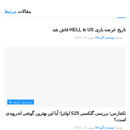
مقالات
مرتبط
بررسی بازی ها
تاریخ عرضه بازی HELL is US فاش شد
توسط
نویسنده گیم فا
بهمن 23, 1403
بررسی بازی ها
تکفارس؛ بررسی گلکسی S25 اولترا: آیا این بهترین گوشی اندرویدی
است؟
توسط
نویسنده گیم فا
بهمن 23, 1403