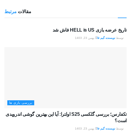
مقالات
مرتبط
بررسی بازی ها
تاریخ عرضه بازی HELL is US فاش شد
توسط
نویسنده گیم فا
بهمن 23, 1403
بررسی بازی ها
تکفارس؛ بررسی گلکسی S25 اولترا: آیا این بهترین گوشی اندرویدی
است؟
توسط
نویسنده گیم فا
بهمن 23, 1403