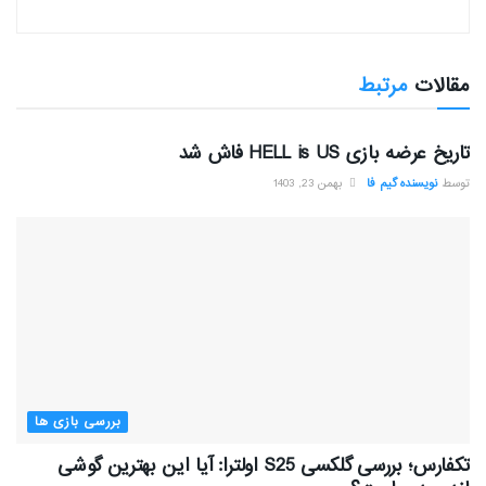
مقالات
مرتبط
بررسی بازی ها
تاریخ عرضه بازی HELL is US فاش شد
توسط
نویسنده گیم فا
بهمن 23, 1403
بررسی بازی ها
تکفارس؛ بررسی گلکسی S25 اولترا: آیا این بهترین گوشی