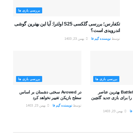
بررسی بازی ها
تکفارس؛ بررسی گلکسی S25 اولترا: آیا این بهترین گوشی
اندرویدی است؟
توسط
نویسنده گیم فا
بهمن 23, 1403
بررسی بازی ها
بررسی بازی ها
تیم توسعه Battlefield بهترین عناصر
در Avowed سختی دشمنان بر اساس
را برای بازی جدید گلچین
سطح بازیکن تغییر نخواهد کرد
توسط
نویسنده گیم فا
بهمن 23, 1403
فا
بهمن 23, 1403