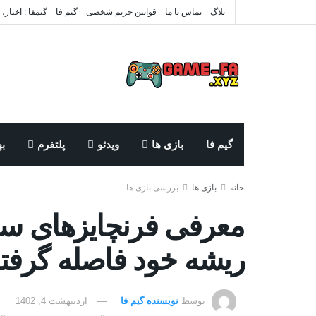
بلاگ
تماس با ما
قوانین حریم شخصی
گیم فا
گیمفا : اخبار،
گیم فا
بازی ها
ویدئو
پلتفرم
به
خانه
بازی ها
بررسی بازی ها
معرفی فرنچایزهای سی
ریشه خود فاصله گرفته‌
توسط
نویسنده گیم فا
اردیبهشت 4, 1402