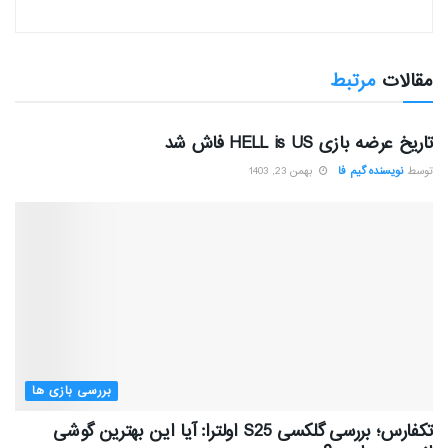
مقالات
مرتبط
بررسی بازی ها
تاریخ عرضه بازی HELL is US فاش شد
توسط
نویسنده گیم فا
بهمن 23, 1403
بررسی بازی ها
تکفارس؛ بررسی گلکسی S25 اولترا: آیا این بهترین گوشی