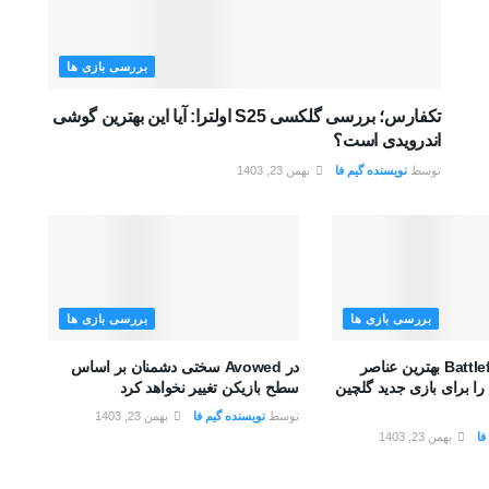
بررسی بازی ها
تکفارس؛ بررسی گلکسی S25 اولترا: آیا این بهترین گوشی
اندرویدی است؟
توسط
نویسنده گیم فا
بهمن 23, 1403
بررسی بازی ها
بررسی بازی ها
تیم توسعه Battlefield بهترین عناصر
در Avowed سختی دشمنان بر اساس
را برای بازی جدید گلچین
سطح بازیکن تغییر نخواهد کرد
توسط
نویسنده گیم فا
بهمن 23, 1403
فا
بهمن 23, 1403