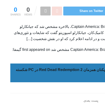
0
0
Share on Twitter
SHARES
VIEWS
پس از حضور مرموزانه در تریلر فیلم Captain America: Brave New World، بالاخره مشخص شد که جیانکارلو
کامیک‌کان، جیانکارلو اسپوزیتو گفت که شایعات و تئوری‌های
ت و در ادامه اعلام کرد که او در نقش شخصیت […]
The post نقش جیانکارلو اسپوزیتو در Captain America: Brave New World مشخص شد first appeared on گیمفا:
رکورد تعداد بازیکنان همزمان Red Dead Redemption 2 در PC شکسته
پست بعدی