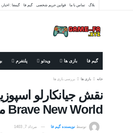
بلاگ
تماس با ما
قوانین حریم شخصی
گیم فا
گیمفا : اخبار،
گیم فا
بازی ها
ویدئو
پلتفرم
به
خانه
بازی ها
بررسی بازی ها
Brave New World مشخص شد
توسط
نویسنده گیم فا
مرداد 7, 1403