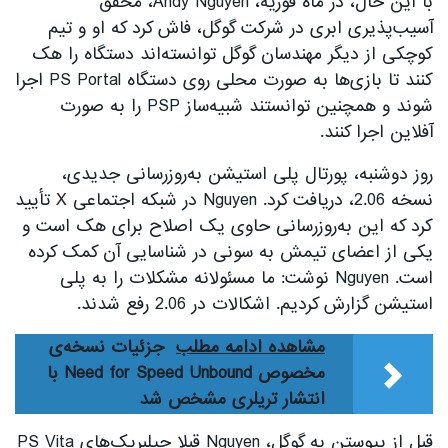
با این حال، در ماه فوریه، Andy Nguyen، محقق
آسیب‌پذیری ابری در شرکت گوگل، فاش کرد که او و تیم
کوچکی از دیگر مهندسان گوگل توانسته‌اند دستگاه را هک
کنند تا بازی‌ها به صورت محلی روی دستگاه PS Portal اجرا
شوند و همچنین توانستند شبیه‌ساز PSP را به صورت
آفلاین اجرا کنند.
روز دوشنبه، پورتال پلی استیشن به‌روزرسانی جدیدی،
نسخه 2.06، دریافت کرد. Nguyen در شبکه اجتماعی X تأیید
کرد که این به‌روزرسانی حاوی یک اصلاح برای هک است و
یکی از اعضای تیمش به سونی در شناسایی آن کمک کرده
است. Nguyen نوشت: ما مسئولانه مشکلات را به پلی
استیشن گزارش کردیم. اشکالات در 2.06 رفع شدند.
مشاهده ادامه مطلب
جزئیات نسخه‌ی
مخصوص Need for Speed Unbound با
انتشار تریلری مشخص شد
قبل از پیوستن به گوگل، Nguyen قبلا جیلبریک‌های PS Vita