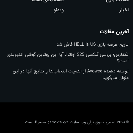
اخبار
ویدئو
آخرین مقالات
تاریخ عرضه بازی HELL is US فاش شد
تکفارس؛ بررسی گلکسی S25 اولترا: آیا این بهترین گوشی اندرویدی
است؟
توسعه دهنده Avowed از اهمیت انتخاب‌ها و نتایج آنها در این
عنوان می‌گوید
©2024 تمامی حقوق برای وب سایت game-fa.xyz محفوظ است