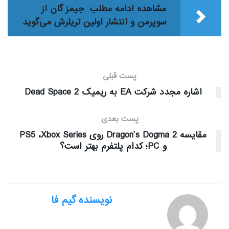
مشاهده ادامه مطلب
جیمز گان از
سوپرمن و انتشار اولین تریلرش می‌گوید
پست قبلی
اشاره مجدد شرکت EA به ریمیک Dead Space 2
پست بعدی
مقایسه Dragon’s Dogma 2 روی PS5 ،Xbox Series
و PC؛ کدام پلتفرم بهتر است؟
نویسنده گیم فا