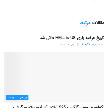
مقالات
مرتبط
بررسی بازی ها
تاریخ عرضه بازی HELL is US فاش شد
توسط
نویسنده گیم فا
بهمن 23, 1403
بررسی بازی ها
تکفارس؛ بررسی گلکسی S25 اولترا: آیا این بهترین گوشی